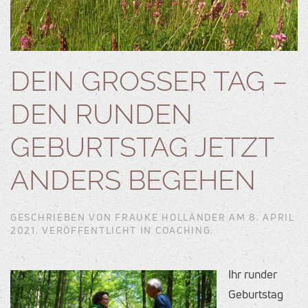
DEIN GROSSER TAG – D
EN RUNDEN G
EBURTSTAG JETZT A
NDERS BEGEHEN
GESCHRIEBEN VON
FRAUKE HOLLÄNDER
AM
8. APRIL
2021
. VERÖFFENTLICHT IN
COACHING
.
Ihr runder
Geburtstag