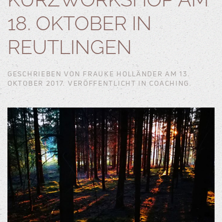
18. OKTOBER IN
REUTLINGEN
GESCHRIEBEN VON
FRAUKE HOLLÄNDER
AM
13.
OKTOBER 2017
. VERÖFFENTLICHT IN
COACHING
.